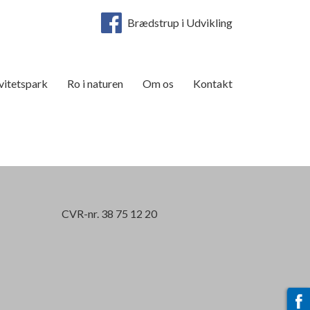
Brædstrup i Udvikling
vitetspark
Ro i naturen
Om os
Kontakt
CVR-nr. 38 75 12 20