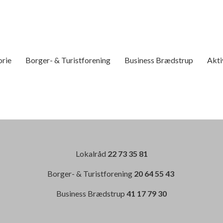
orie
Borger- & Turistforening
Business Brædstrup
Akti
Lokalråd
22 73 35 81
Borger- & Turistforening
20 64 55 43
Business Brædstrup
41 17 79 30